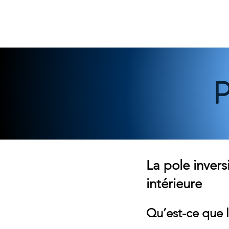
CCUEIL
À PROPOS
COACHING
HYPNOSE
SOIN
La pole inver
intérieure
Qu’est-ce que l