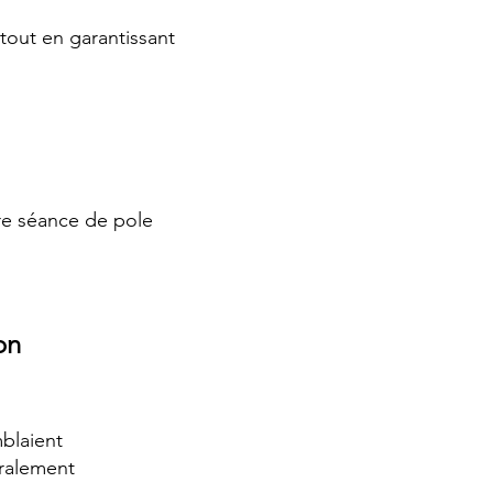
tout en garantissant
re séance de pole
on
blaient
éralement