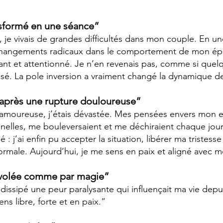
sformé en une séance”
je vivais de grandes difficultés dans mon couple. En une
 changements radicaux dans le comportement de mon épo
nant et attentionné. Je n’en revenais pas, comme si quel
aisé. La pole inversion a vraiment changé la dynamique de
après une rupture douloureuse”
 amoureuse, j’étais dévastée. Mes pensées envers mon 
elles, me bouleversaient et me déchiraient chaque jou
: j’ai enfin pu accepter la situation, libérer ma tristesse
ormale. Aujourd’hui, je me sens en paix et aligné avec
nvolée comme par magie”
 dissipé une peur paralysante qui influençait ma vie dep
ns libre, forte et en paix.”