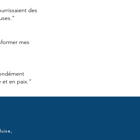
ourrissaient des
uses.”
nsformer mes
ofondément
 et en paix.”
duise,