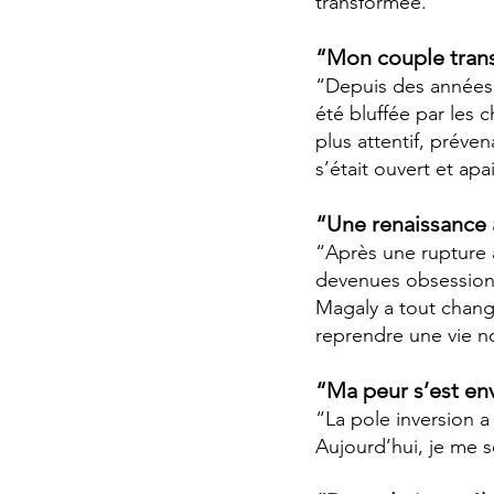
transformée.”
“Mon couple tran
“Depuis des années, 
été bluffée par les
plus attentif, préve
s’était ouvert et ap
“Une renaissance 
“Après une rupture
devenues obsessionn
Magaly a tout changé 
reprendre une vie n
“Ma peur s’est e
“La pole inversion a
Aujourd’hui, je me se