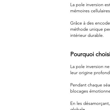
La pole inversion e
mémoires cellulaire
Grâce à des encodeu
méthode unique perm
intérieur durable.
Pourquoi choisi
La pole inversion ne
leur origine profond
Pendant chaque séan
blocages émotionnel
En les désamorçant,
globale.