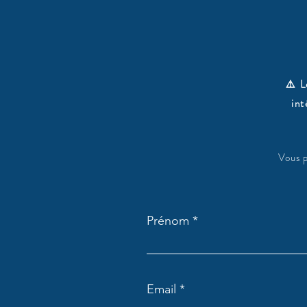
⚠️ L
in
Vous p
Prénom
Email