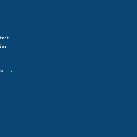
tant
ées
ssous ↓