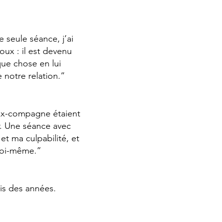
 seule séance, j’ai
ux : il est devenu
que chose en lui
 notre relation.”
ex-compagne étaient
r. Une séance avec
 et ma culpabilité, et
 moi-même.”
uis des années.