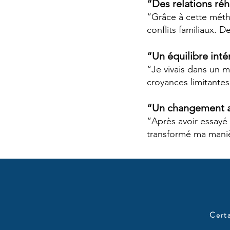
“Des relations ré
“Grâce à cette métho
conflits familiaux. 
“Un équilibre inté
“Je vivais dans un 
croyances limitantes
“Un changement a
“Après avoir essayé
transformé ma manièr
Certa